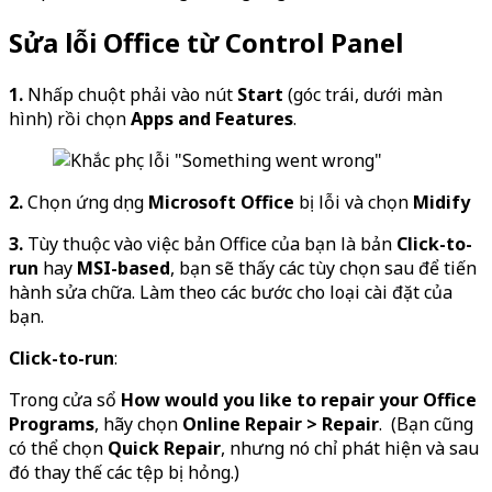
Sửa lỗi Office từ Control Panel
1.
Nhấp chuột phải vào nút
Start
(góc trái, dưới màn
hình) rồi chọn
Apps and Features
.
2.
Chọn ứng dụng
Microsoft Office
bị lỗi và chọn
Mid
i
fy
3.
Tùy thuộc vào việc bản Office của bạn là bản
Click-to-
run
hay
MSI-based
, bạn sẽ thấy các tùy chọn sau để tiến
hành sửa chữa. Làm theo các bước cho loại cài đặt của
bạn.
Click-to-run
:
Trong cửa sổ
How would you like to repair your Office
Programs
, hãy chọn
Online Repair
>
Repair
. (Bạn cũng
có thể chọn
Quick Repair
, nhưng nó chỉ phát hiện và sau
đó thay thế các tệp bị hỏng.)