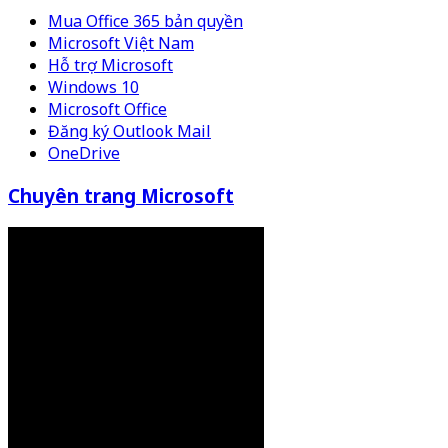
Mua Office 365 bản quyền
Microsoft Việt Nam
Hỗ trợ Microsoft
Windows 10
Microsoft Office
Đăng ký Outlook Mail
OneDrive
Chuyên trang Microsoft