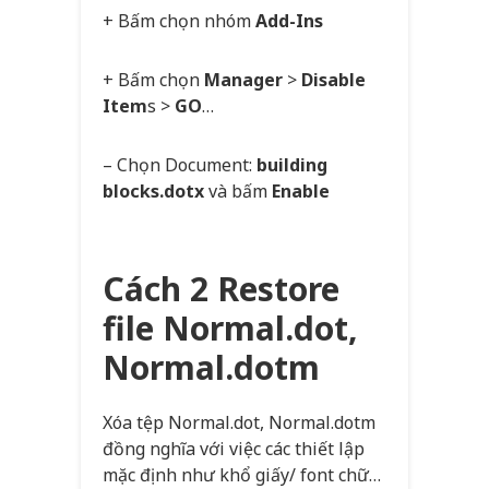
+ Bấm chọn nhóm
Add-Ins
+ Bấm chọn
Manager
>
Disable
Item
s >
GO
…
– Chọn Document:
building
blocks.dotx
và bấm
Enable
Cách 2 Restore
file Normal.dot,
Normal.dotm
Xóa tệp Normal.dot, Normal.dotm
đồng nghĩa với việc các thiết lập
mặc định như khổ giấy/ font chữ…