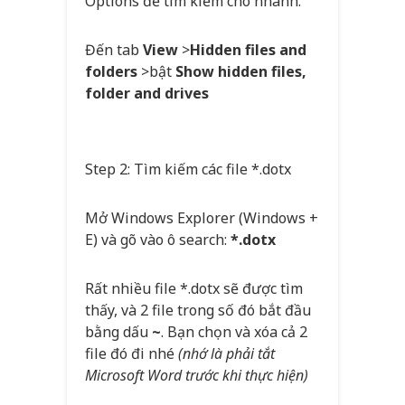
Options để tìm kiếm cho nhanh.
Đến tab
View
>
Hidden files and
folders
>bật
Show hidden files,
folder and drives
Step 2: Tìm kiếm các file *.dotx
Mở Windows Explorer (Windows +
E) và gõ vào ô search:
*.dotx
Rất nhiều file *.dotx sẽ được tìm
thấy, và 2 file trong số đó bắt đầu
bằng dấu
~
. Bạn chọn và xóa cả 2
file đó đi nhé
(nhớ là phải tắt
Microsoft Word trước khi thực hiện)