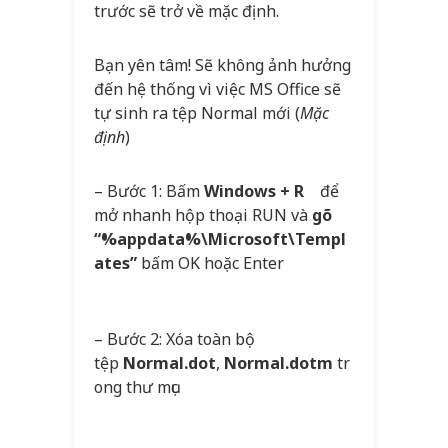
trước sẽ trở về mặc định.
Bạn yên tâm! Sẽ không ảnh hưởng
đến hệ thống vì việc MS Office sẽ
tự sinh ra tệp Normal mới (
Mặc
định
)
– Bước 1: Bấm
Windows + R
để
mở nhanh hộp thoại RUN và
gõ
“%appdata%\Microsoft\Templ
ates”
bấm OK hoặc Enter
– Bước 2: Xóa toàn bộ
tệp
Normal.dot
,
Normal.dotm
tr
ong thư mục