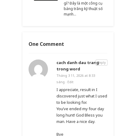
gì? Đây là một công cụ
bảng trắng kỹ thuật số
mạnh…
One Comment
cach danh dau trang
Reply
trong word
Tháng 3 11, 2026 at 8:33
sáng
·
Edit
I appreciate, result in I
discovered just what I used
to be looking for.
You’ve ended my four day
long hunt! God Bless you
man. Have a nice day.
Bye