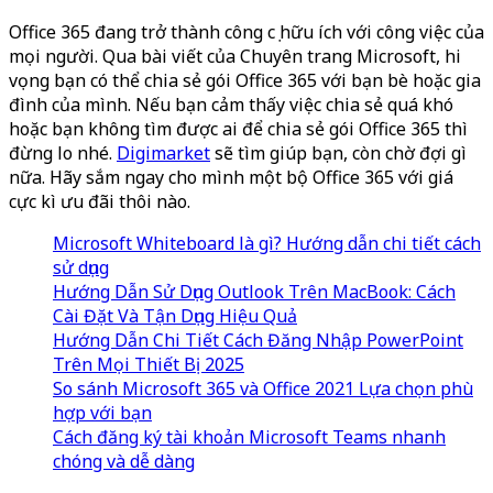
Office 365 đang trở thành công cụ hữu ích với công việc của
mọi người. Qua bài viết của Chuyên trang Microsoft, hi
vọng bạn có thể chia sẻ gói Office 365 với bạn bè hoặc gia
đình của mình. Nếu bạn cảm thấy việc chia sẻ quá khó
hoặc bạn không tìm được ai để chia sẻ gói Office 365 thì
đừng lo nhé.
Digimarket
sẽ tìm giúp bạn, còn chờ đợi gì
nữa. Hãy sắm ngay cho mình một bộ Office 365 với giá
cực kì ưu đãi thôi nào.
Microsoft Whiteboard là gì? Hướng dẫn chi tiết cách
sử dụng
Hướng Dẫn Sử Dụng Outlook Trên MacBook: Cách
Cài Đặt Và Tận Dụng Hiệu Quả
Hướng Dẫn Chi Tiết Cách Đăng Nhập PowerPoint
Trên Mọi Thiết Bị 2025
So sánh Microsoft 365 và Office 2021 Lựa chọn phù
hợp với bạn
Cách đăng ký tài khoản Microsoft Teams nhanh
chóng và dễ dàng