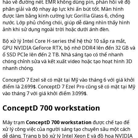
hảo về đường nét. EMR không dùng pin, phản hồi về độ
phân giải và độ nhạy áp lực khi ấn bút tốt. Màn hình
được làm bằng kính cường lực Gorilla Glass 6, chống
nước. Lớp phủ chống chói, giúp dễ dàng nhìn thấy hình
ảnh khi sử dụng ngoài trời hoặc dưới ánh đèn.
Bộ xử lý Intel Core H-series thế hệ thứ 10 sắp ra mắt,
GPU NVIDIA GeForce RTX, bộ nhớ DDR4 lên đến 32 GB và
ổ SSD PCIe lên đến 2 TB. Nhà sáng tạo có thể nhanh
chóng chỉnh sửa và kết xuất video hoặc tạo hoạt hình 3D
nhanh chóng.
ConceptD 7 Ezel sẽ có mặt tại Mỹ vào tháng 6 với giá khởi
điểm là 2.699$. ConceptD 7 Ezel Pro cũng sẽ có mặt tại Mỹ
vào tháng 7 với giá khởi điểm 3.099$.
ConceptD 700 workstation
Máy trạm
ConceptD 700 workstation
được chế tạo để
xử lý công việc của người sáng tạo chuyên sâu một cách
dễ dàng. Trang bị bộ xử lý Intel Xeon E và đồ họa NVIDIA