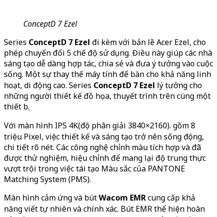
ConceptD 7 Ezel
Series
ConceptD 7 Ezel
đi kèm với bản lề Acer Ezel, cho
phép chuyển đổi 5 chế độ sử dụng. Điều này giúp các nhà
sáng tạo dễ dàng hợp tác, chia sẻ và đưa ý tưởng vào cuộc
sống. Một sự thay thế máy tính để bàn cho khả năng linh
hoạt, di động cao. Series
ConceptD 7 Ezel
lý tưởng cho
những người thiết kế đồ họa, thuyết trình trên cùng một
thiết bị.
Với màn hình IPS 4K(độ phân giải 3840×2160). gồm 8
triệu Pixel, việc thiết kế và sáng tạo trở nên sống động,
chi tiết rõ nét. Các công nghệ chỉnh màu tích hợp và đã
được thử nghiệm, hiệu chỉnh để mang lại độ trung thực
vượt trội trong việc tái tạo Màu sắc của PANTONE
Matching System (PMS).
Màn hình cảm ứng và bút
Wacom EMR
cung cấp khả
năng viết tự nhiên và chính xác. Bút EMR thể hiện hoàn