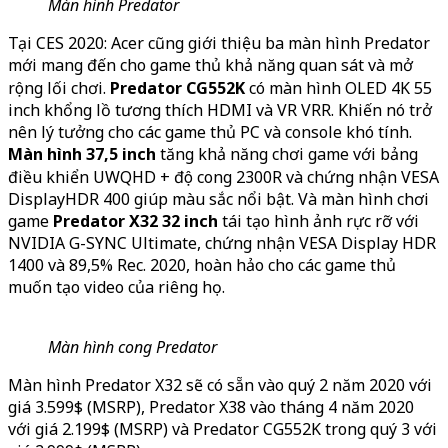
Màn hình Predator
Tại CES 2020: Acer cũng giới thiệu ba màn hình Predator
mới mang đến cho game thủ khả năng quan sát và mở
rộng lối chơi.
Predator CG552K
có màn hình OLED 4K 55
inch khổng lồ tương thích HDMI và VR VRR. Khiến nó trở
nên lý tưởng cho các game thủ PC và console khó tính.
Màn hình 37,5 inch
tăng khả năng chơi game với bảng
điều khiển UWQHD + độ cong 2300R và chứng nhận VESA
DisplayHDR 400 giúp màu sắc nổi bật. Và màn hình chơi
game
Predator X32 32 inch
tái tạo hình ảnh rực rỡ với
NVIDIA G-SYNC Ultimate, chứng nhận VESA Display HDR
1400 và 89,5% Rec. 2020, hoàn hảo cho các game thủ
muốn tạo video của riêng họ.
Màn hình cong Predator
Màn hình Predator X32 sẽ có sẵn vào quý 2 năm 2020 với
giá 3.599$ (MSRP), Predator X38 vào tháng 4 năm 2020
với giá 2.199$ (MSRP) và Predator CG552K trong quý 3 với