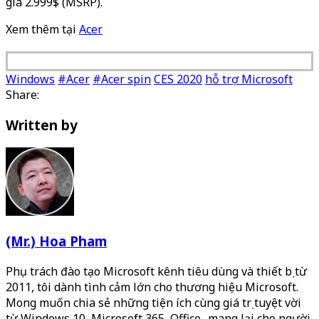
giá 2.999$ (MSRP).
Xem thêm tại
Acer
Windows
#Acer
#Acer spin
CES 2020
hỗ trợ Microsoft
Share:
Written by
(Mr.) Hoa Pham
Phụ trách đào tạo Microsoft kênh tiêu dùng và thiết bị từ
2011, tôi dành tình cảm lớn cho thương hiệu Microsoft.
Mong muốn chia sẻ những tiện ích cùng giá trị tuyệt vời
từ Windows 10, Microsoft 365, Office.. mang lại cho người