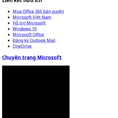
Liên kết hữu ích
Mua Office 365 bản quyền
Microsoft Việt Nam
Hỗ trợ Microsoft
Windows 10
Microsoft Office
Đăng ký Outlook Mail
OneDrive
Chuyên trang Microsoft