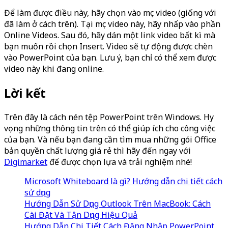
Để làm được điều này, hãy chọn vào mục video (giống với
đã làm ở cách trên). Tại mục video này, hãy nhấp vào phần
Online Videos. Sau đó, hãy dán một link video bất kì mà
bạn muốn rồi chọn Insert. Video sẽ tự động được chèn
vào PowerPoint của bạn. Lưu ý, bạn chỉ có thể xem được
video này khi đang online.
L
ời kết
Trên đây là cách nén tệp PowerPoint trên Windows. Hy
vọng những thông tin trên có thể giúp ích cho công việc
của bạn. Và nếu bạn đang cần tìm mua những gói Office
bản quyền chất lượng giá rẻ thì hãy đến ngay với
Digimarket
để được chọn lựa và trải nghiệm nhé!
Microsoft Whiteboard là gì? Hướng dẫn chi tiết cách
sử dụng
Hướng Dẫn Sử Dụng Outlook Trên MacBook: Cách
Cài Đặt Và Tận Dụng Hiệu Quả
Hướng Dẫn Chi Tiết Cách Đăng Nhập PowerPoint