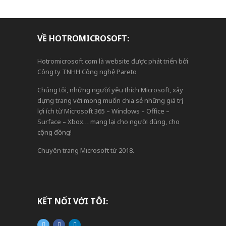
VỀ HOTROMICROSOFT:
Hotromicrosoft.com là website được phát triển bởi
Công ty TNHH Công nghệ Pareto
Chúng tôi, những người yêu thích Microsoft, xây
dựng trang với mong muốn chia sẻ những giá trị,
lợi ích từ Microsoft 365 – Windows – Office –
Surface – Xbox… mang lại cho người dùng, cho
cộng đồng!
Chuyên trang Microsoft từ 2018.
KẾT NỐI VỚI TÔI: