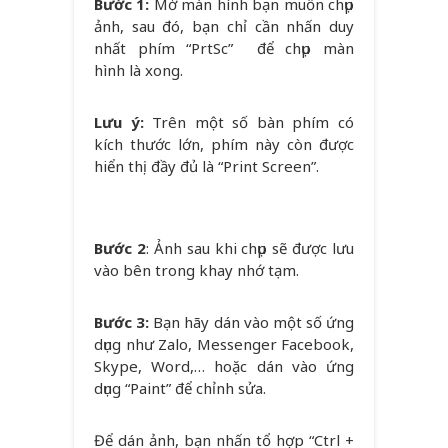
Bước 1:
Mở màn hình bạn muốn chụp
ảnh, sau đó, bạn chỉ cần nhấn duy
nhất phím “PrtSc” để chụp màn
hình là xong.
Lưu ý:
Trên một số bàn phím có
kích thước lớn, phím này còn được
hiển thị đầy đủ là “Print Screen”.
Bước 2
: Ảnh sau khi chụp sẽ được lưu
vào bên trong khay nhớ tạm.
Bước 3:
Bạn hãy dán vào một số ứng
dụng như Zalo, Messenger Facebook,
Skype, Word,… hoặc dán vào ứng
dụng “Paint” để chỉnh sửa.
Để dán ảnh, bạn nhấn tổ hợp “Ctrl +