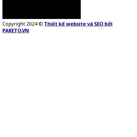
Copyright 2024 ©
Thiết kế website và SEO bởi
PARETO.VN