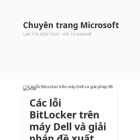
Chuyên trang Microsoft
LAN TỎA KIẾN THỨC - HỘI TỤ ĐAM MÊ
Các lỗi
BitLocker trên
máy Dell và giải
pháp đề xuất