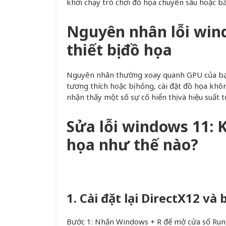
khởi chạy trò chơi đồ họa chuyên sâu hoặc b
Nguyên nhân lỗi win
thiết bị đồ họa
Nguyên nhân thường xoay quanh GPU của bạn nê
tương thích hoặc bị hỏng, cài đặt đồ họa khôn
nhận thấy một số sự cố hiển thị và hiệu suất t
Sửa lỗi windows 11: K
họa như thế nào?
1. Cài đặt lại DirectX12 và
Bước 1: Nhấn Windows + R để mở cửa sổ Run