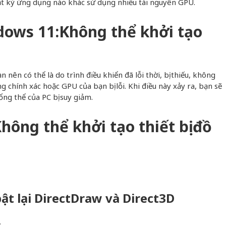
ất kỳ ứng dụng nào khác sử dụng nhiều tài nguyên GPU.
dows 11:Không thể khởi tạo
n có thể là do trình điều khiển đã lỗi thời, bị thiếu, không
g chính xác hoặc GPU của bạn bị lỗi. Khi điều này xảy ra, bạn sẽ
ổng thể của PC bị suy giảm.
hông thể khởi tạo thiết bị đồ
 bật lại DirectDraw và Direct3D
.