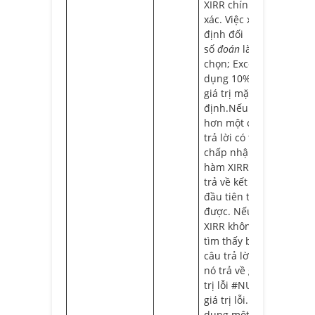
XIRR chính
xác. Việc xác
định đối
số
đoán
là tùy
chọn; Excel sử
dụng 10% là
giá trị mặc
định.Nếu có
hơn một câu
trả lời có thể
chấp nhận,
hàm XIRR chỉ
trả về kết quả
đầu tiên tìm
được. Nếu
XIRR không
tìm thấy bất kỳ
câu trả lời nào,
nó trả về giá
trị lỗi #NUM!
giá trị lỗi. Sử
dụng một giá