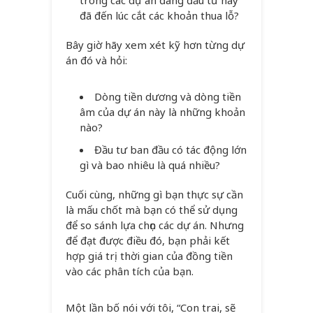
đã đến lúc cắt các khoản thua lỗ?
Bây giờ hãy xem xét kỹ hơn từng dự
án đó và hỏi:
Dòng tiền dương và dòng tiền
âm của dự án này là những khoản
nào?
Đầu tư ban đầu có tác động lớn
gì và bao nhiêu là quá nhiều?
Cuối cùng, những gì bạn thực sự cần
là mấu chốt mà bạn có thể sử dụng
để so sánh lựa chọn các dự án. Nhưng
để đạt được điều đó, bạn phải kết
hợp giá trị thời gian của đồng tiền
vào các phân tích của bạn.
Một lần bố nói với tôi, “Con trai, sẽ