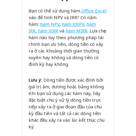
Bạn có thể sử dụng hàm
Office Excel
nào để tính NPV và IRR? Có năm
hàm:
hàm NPV
,
hàm XNPV
,
hàm
IRR
,
hàm XIRR
và
hàm MIRR
. Lựa chọn
hàm nào tùy theo phương pháp tài
chính bạn ưu tiên, dòng tiền có xảy
ra ở các khoảng thời gian thường
xuyên hay không và dòng tiền có
định kỳ hay không.
Lưu ý:
Dòng tiền được xác định bởi
giá trị âm, dương hoặc bằng không.
Khi bạn sử dụng các hàm này, hãy
đặc biệt chú ý xử lý dòng tiền trực
tiếp xảy ra ở giai đoạn đầu của chu
kỳ đầu tiên và tất cả các dòng tiền
khác đều xảy ra vào lúc kết thúc chu
kỳ.