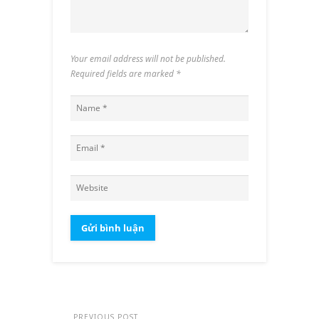
Your email address will not be published.
Required fields are marked
*
PREVIOUS POST