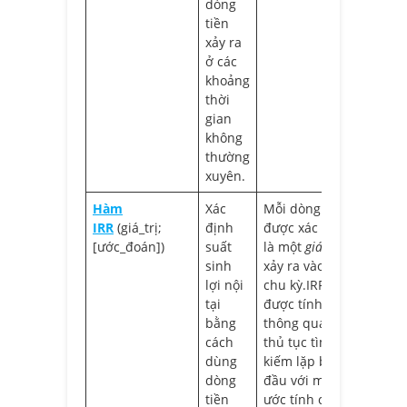
dòng
tiền
xảy ra
ở các
khoảng
thời
gian
không
thường
xuyên.
Hàm
Xác
Mỗi dòng tiền,
IRR
(giá_trị;
định
được xác định
[ước_đoán])
suất
là một
giá trị
,
sinh
xảy ra vào cuối
lợi nội
chu kỳ.IRR
tại
được tính toán
bằng
thông qua một
cách
thủ tục tìm
dùng
kiếm lặp bắt
dòng
đầu với một
tiền
ước tính cho