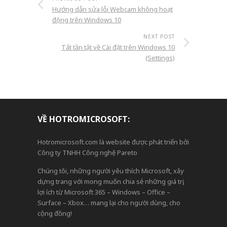
Hướng dẫn sửa lỗi Webcam không hoạt
động trên Windows 10
NEXT POST
Tất tần tật về Cài đặt trên Windows 10
(Settings)
VỀ HOTROMICROSOFT:
Hotromicrosoft.com là website được phát triển bởi
Công ty TNHH Công nghệ Pareto
Chúng tôi, những người yêu thích Microsoft, xây
dựng trang với mong muốn chia sẻ những giá trị,
lợi ích từ Microsoft 365 – Windows – Office –
Surface – Xbox… mang lại cho người dùng, cho
cộng đồng!