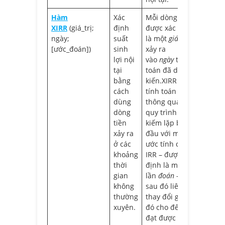
Hàm
Xác
Mỗi dòng tiền,
XIRR
(giá_trị;
định
được xác định
ngày;
suất
là một
giá trị
,
[ước_đoán])
sinh
xảy ra
lợi nội
vào
ngày
thanh
tại
toán đã dự
bằng
kiến.XIRR được
cách
tính toán
dùng
thông qua một
dòng
quy trình tìm
tiền
kiếm lặp bắt
xảy ra
đầu với một
ở các
ước tính cho
khoảng
IRR – được xác
thời
định là một
gian
lần
đoán
— và
không
sau đó liên tục
thường
thay đổi giá trị
xuyên.
đó cho đến khi
đạt được một