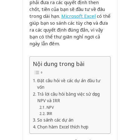
phải đưa ra các quyết định then
chốt, tiền của bạn sẽ đầu tư về đâu
trong dài hạn.
Microsoft Excel
có thể
giúp bạn so sánh các tùy chọn và đưa
ra các quyết định đúng đắn, vì vậy
bạn có thể thư giãn nghỉ ngơi cả
ngày lẫn đêm.
Nội dung trong bài
Đặt câu hỏi về các dự án đầu tư
vốn
Trả lời câu hỏi bằng việc sử dụng
NPV và IRR
NPV
IRR
So sánh các dự án
Chọn hàm Excel thích hợp