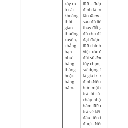
xảy ra
IRR – được xác
ở các
định là một
khoảng
lần
đoán
— và
thời
sau đó liên tục
gian
thay đổi giá trị
thường
đó cho đến khi
xuyên,
đạt được một
chẳng
IRR chính xác.
hạn
Việc xác định
như
đối số
đoán
là
hàng
tùy chọn; Excel
tháng
sử dụng 10%
hoặc
là giá trị mặc
hàng
định.Nếu có
năm.
hơn một câu
trả lời có thể
chấp nhận,
hàm IRR chỉ
trả về kết quả
đầu tiên tìm
được. Nếu IRR