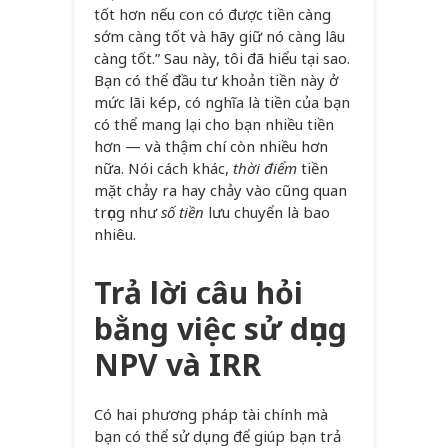
tốt hơn nếu con có được tiền càng
sớm càng tốt và hãy giữ nó càng lâu
càng tốt.” Sau này, tôi đã hiểu tại sao.
Bạn có thể đầu tư khoản tiền này ở
mức lãi kép, có nghĩa là tiền của bạn
có thể mang lại cho bạn nhiều tiền
hơn — và thậm chí còn nhiều hơn
nữa. Nói cách khác,
thời điểm
tiền
mặt chảy ra hay chảy vào cũng quan
trọng như
số tiền
lưu chuyển là bao
nhiêu.
Trả lời câu hỏi
bằng việc sử dụng
NPV và IRR
Có hai phương pháp tài chính mà
bạn có thể sử dụng để giúp bạn trả