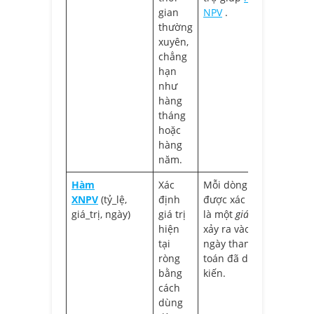
gian
NPV
.
thường
xuyên,
chẳng
hạn
như
hàng
tháng
hoặc
hàng
năm.
Hàm
Xác
Mỗi dòng tiền,
XNPV
(tỷ_lệ,
định
được xác định
giá_trị, ngày)
giá trị
là một
giá trị
,
hiện
xảy ra vào
tại
ngày thanh
ròng
toán đã dự
bằng
kiến.
cách
dùng