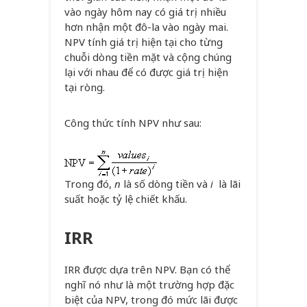
vào ngày hôm nay có giá trị nhiều
hơn nhận một đô-la vào ngày mai.
NPV tính giá trị hiện tại cho từng
chuỗi dòng tiền mặt và cộng chúng
lại với nhau để có được giá trị hiện
tại ròng.
Công thức tính NPV như sau:
Trong đó,
n
là số dòng tiền và
i
là lãi
suất hoặc tỷ lệ chiết khấu.
IRR
IRR được dựa trên NPV. Bạn có thể
nghĩ nó như là một trường hợp đặc
biệt của NPV, trong đó mức lãi được