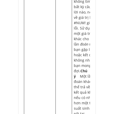
không tìm thấy
bất kỳ câu trả
lời nào, nó trả
về giá trị lỗi
#NUM! giá trị
lỗi. Sử dụng
một giá trị
khác cho
lần
đoán
nếu
bạn gặp lỗi
hoặc kết quả
không như
bạn mong
đợi.
Chú
ý
Một lần
đoán khác có
thể trả về một
kết quả khác
nếu có nhiều
hơn một tỷ
suất sinh lợi
nội tại.