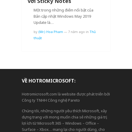
với Sticky Notes
Một trong những điểm nổi bật của
Bản cập nhật Windows May 2019
Update là…
by
(Mr.) Hoa Pham
—
7 năm ago
in
Thủ
thuật
VỀ HOTROMICROSOFT:
Hotromicrosoft.com là website được phát triển bởi
Công ty TNHH Công nghệ Pareto
Chúng tôi, những người yêu thích Microsoft, xây
dựng trang với mong muốn chia sẻ những giá trị,
lợi ích từ Microsoft 365 – Windows – Office –
Surface – Xbox… mang lại cho người dùng, cho