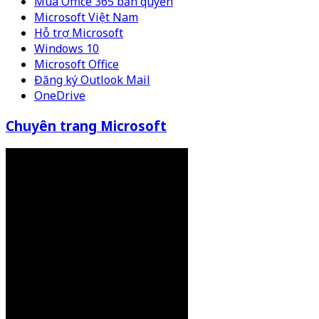
Mua Office 365 bản quyền
Microsoft Việt Nam
Hỗ trợ Microsoft
Windows 10
Microsoft Office
Đăng ký Outlook Mail
OneDrive
Chuyên trang Microsoft