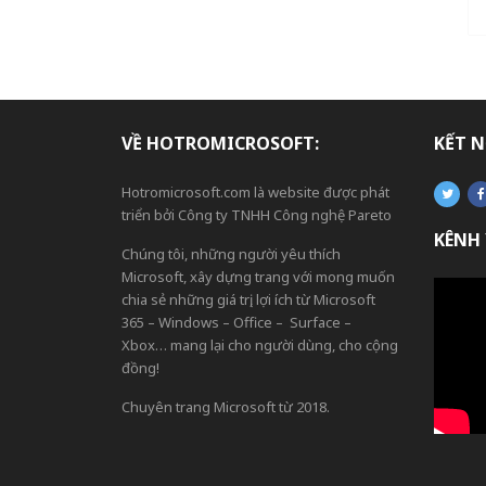
VỀ HOTROMICROSOFT:
KẾT N
Hotromicrosoft.com là website được phát
triển bởi Công ty TNHH Công nghệ Pareto
KÊNH
Chúng tôi, những người yêu thích
Microsoft, xây dựng trang với mong muốn
chia sẻ những giá trị, lợi ích từ Microsoft
365 – Windows – Office – Surface –
Xbox… mang lại cho người dùng, cho cộng
đồng!
Chuyên trang Microsoft từ 2018.