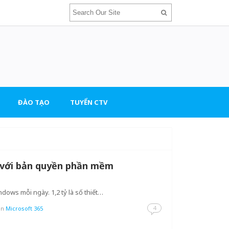
ĐÀO TẠO
TUYỂN CTV
 với bản quyền phần mềm
ndows mỗi ngày. 1,2 tỷ là số thiết…
4
in
Microsoft 365