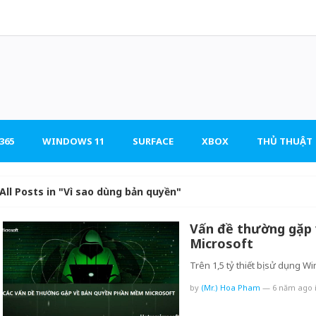
365
WINDOWS 11
SURFACE
XBOX
THỦ THUẬT
All Posts in "Vì sao dùng bản quyền"
Vấn đề thường gặp
Microsoft
Trên 1,5 tỷ thiết bị sử dụng Wi
by
(Mr.) Hoa Pham
—
6 năm ago