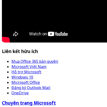
Liên kết hữu ích
Mua Office 365 bản quyền
Microsoft Việt Nam
Hỗ trợ Microsoft
Windows 10
Microsoft Office
Đăng ký Outlook Mail
OneDrive
Chuyên trang Microsoft