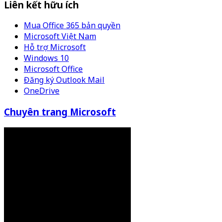
Liên kết hữu ích
Mua Office 365 bản quyền
Microsoft Việt Nam
Hỗ trợ Microsoft
Windows 10
Microsoft Office
Đăng ký Outlook Mail
OneDrive
Chuyên trang Microsoft