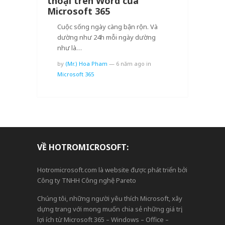
thoại trên Word của
Microsoft 365
Cuộc sống ngày càng bận rộn. Và
dường như 24h mỗi ngày dường
như là…
by
(Mr.) Hoa Pham
—
6 năm ago
in
Microsoft 365
VỀ HOTROMICROSOFT:
Hotromicrosoft.com là website được phát triển bởi
Công ty TNHH Công nghệ Pareto
Chúng tôi, những người yêu thích Microsoft, xây
dựng trang với mong muốn chia sẻ những giá trị,
lợi ích từ Microsoft 365 – Windows – Office –