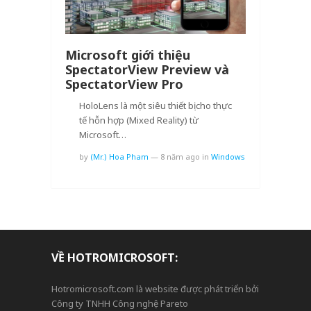
Microsoft giới thiệu
SpectatorView Preview và
SpectatorView Pro
HoloLens là một siêu thiết bị cho thực
tế hỗn hợp (Mixed Reality) từ
Microsoft…
by
(Mr.) Hoa Pham
—
8 năm ago
in
Windows
VỀ HOTROMICROSOFT:
Hotromicrosoft.com là website được phát triển bởi
Công ty TNHH Công nghệ Pareto