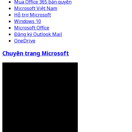
Mua Office 365 bản quyền
Microsoft Việt Nam
Hỗ trợ Microsoft
Windows 10
Microsoft Office
Đăng ký Outlook Mail
OneDrive
Chuyên trang Microsoft