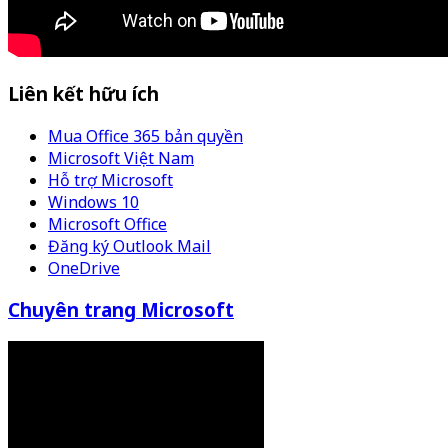
Liên kết hữu ích
Mua Office 365 bản quyền
Microsoft Việt Nam
Hỗ trợ Microsoft
Windows 10
Microsoft Office
Đăng ký Outlook Mail
OneDrive
Chuyên trang Microsoft