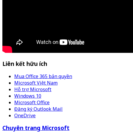
Liên kết hữu ích
Mua Office 365 bản quyền
Microsoft Việt Nam
Hỗ trợ Microsoft
Windows 10
Microsoft Office
Đăng ký Outlook Mail
OneDrive
Chuyên trang Microsoft