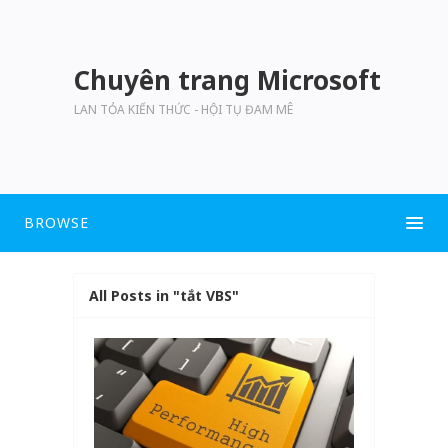
Chuyên trang Microsoft
LAN TỎA KIẾN THỨC - HỘI TỤ ĐAM MÊ
BROWSE
All Posts in "tắt VBS"