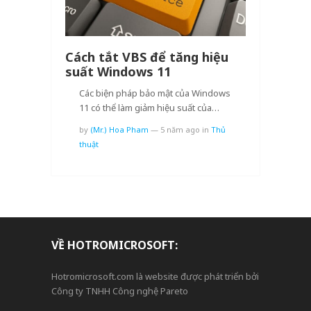
Cách tắt VBS để tăng hiệu
suất Windows 11
Các biện pháp bảo mật của Windows
11 có thể làm giảm hiệu suất của…
by
(Mr.) Hoa Pham
—
5 năm ago
in
Thủ
thuật
VỀ HOTROMICROSOFT:
Hotromicrosoft.com là website được phát triển bởi
Công ty TNHH Công nghệ Pareto