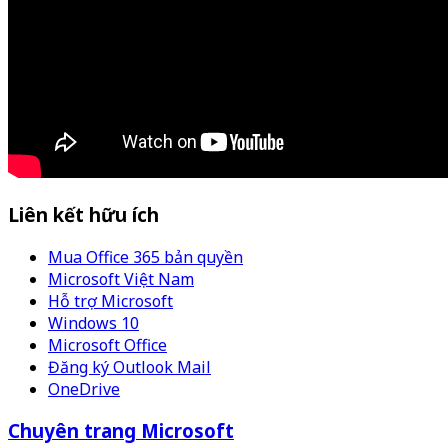
Liên kết hữu ích
Mua Office 365 bản quyền
Microsoft Việt Nam
Hỗ trợ Microsoft
Windows 10
Microsoft Office
Đăng ký Outlook Mail
OneDrive
Chuyên trang Microsoft