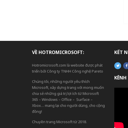
VỀ HOTROMICROSOFT:
KẾT N
Hotromicrosoft.com là website được phát
triển bởi Công ty TNHH Công nghệ Pareto
KÊNH
Chúng tôi, những người yêu thích
Microsoft, xây dựng trang với mong muốn
chia sẻ những giá trị, lợi ích từ Microsoft
365 – Windows – Office – Surface –
Xbox… mang lại cho người dùng, cho cộng
đồng!
Chuyên trang Microsoft từ 2018.