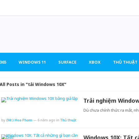
365
WINDOWS 11
SURFACE
XBOX
THỦ THUẬT
All Posts in "tải Windows 10X"
Trải nghiệm Window
Dù chưa chính thức ra mắt, 
by
(Mr.) Hoa Pham
—
6 năm ago
in
Thủ thuật
Windows 10X: Tất cả