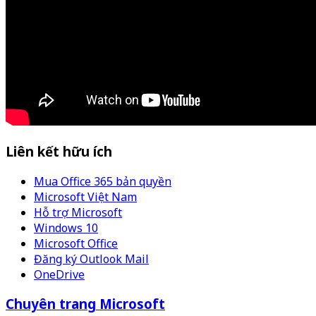
Liên kết hữu ích
Mua Office 365 bản quyền
Microsoft Việt Nam
Hỗ trợ Microsoft
Windows 10
Microsoft Office
Đăng ký Outlook Mail
OneDrive
Chuyên trang Microsoft