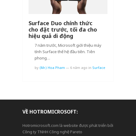
Surface Duo chính thức
cho đặt trước, tối đa cho
hiệu quả di động
7 năm trước, Microsoft giới thiệu máy
tính Surface thế hệ đầu tiên. Tiên
phong…
by
(Mr.) Hoa Pham
—
6 năm ago
in
Surface
VỀ HOTROMICROSOFT:
Hotromicrosoft.com là website được phát triển bởi
Công ty TNHH Công nghệ Pareto