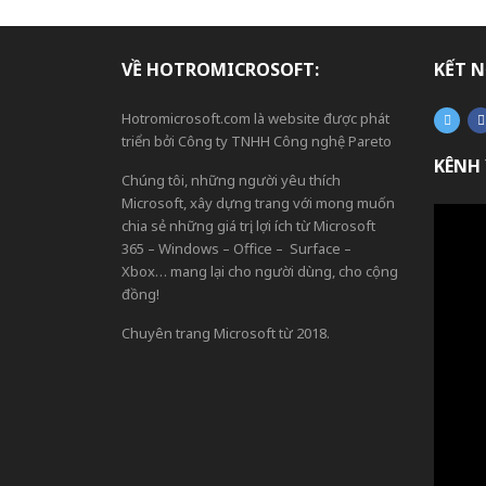
VỀ HOTROMICROSOFT:
KẾT N
Hotromicrosoft.com là website được phát
triển bởi Công ty TNHH Công nghệ Pareto
KÊNH
Chúng tôi, những người yêu thích
Microsoft, xây dựng trang với mong muốn
chia sẻ những giá trị, lợi ích từ Microsoft
365 – Windows – Office – Surface –
Xbox… mang lại cho người dùng, cho cộng
đồng!
Chuyên trang Microsoft từ 2018.