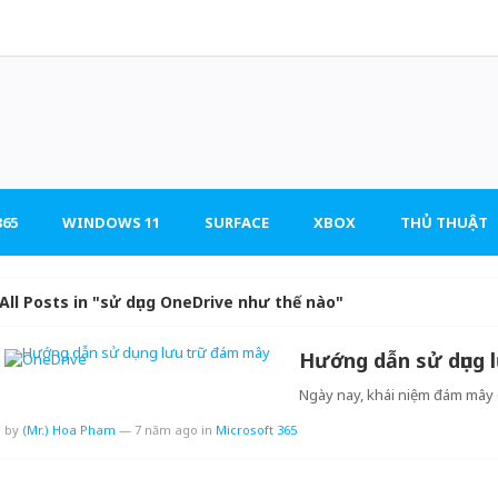
65
WINDOWS 11
SURFACE
XBOX
THỦ THUẬT
All Posts in "sử dụng OneDrive như thế nào"
Hướng dẫn sử dụng 
Ngày nay, khái niệm đám mây 
by
(Mr.) Hoa Pham
—
7 năm ago
in
Microsoft 365