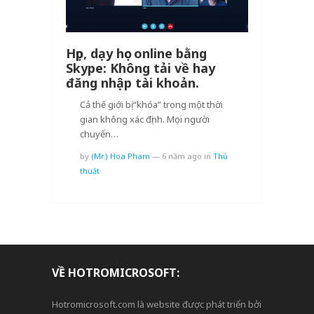
Họp, dạy học online bằng
Skype: Không tải về hay
đăng nhập tài khoản.
Cả thế giới bị “khóa” trong một thời
gian không xác định. Mọi người
chuyển…
by
(Mr.) Hoa Pham
—
6 năm ago
in
Thủ
thuật
VỀ HOTROMICROSOFT:
Hotromicrosoft.com là website được phát triển bởi