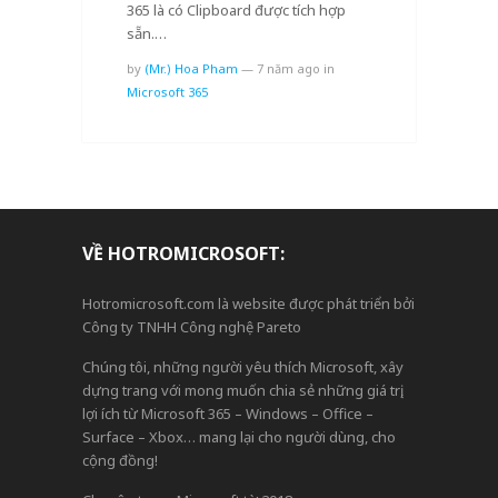
365 là có Clipboard được tích hợp
sẵn.…
by
(Mr.) Hoa Pham
—
7 năm ago
in
Microsoft 365
VỀ HOTROMICROSOFT:
Hotromicrosoft.com là website được phát triển bởi
Công ty TNHH Công nghệ Pareto
Chúng tôi, những người yêu thích Microsoft, xây
dựng trang với mong muốn chia sẻ những giá trị,
lợi ích từ Microsoft 365 – Windows – Office –
Surface – Xbox… mang lại cho người dùng, cho
cộng đồng!