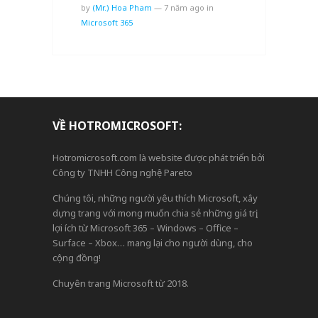
by
(Mr.) Hoa Pham
—
7 năm ago
in
Microsoft 365
VỀ HOTROMICROSOFT:
Hotromicrosoft.com là website được phát triển bởi
Công ty TNHH Công nghệ Pareto
Chúng tôi, những người yêu thích Microsoft, xây
dựng trang với mong muốn chia sẻ những giá trị,
lợi ích từ Microsoft 365 – Windows – Office –
Surface – Xbox… mang lại cho người dùng, cho
cộng đồng!
Chuyên trang Microsoft từ 2018.