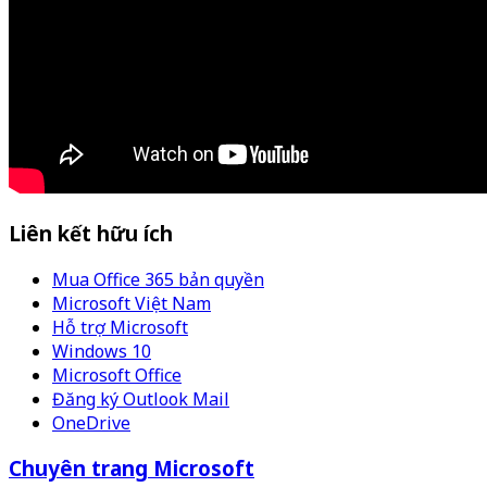
Liên kết hữu ích
Mua Office 365 bản quyền
Microsoft Việt Nam
Hỗ trợ Microsoft
Windows 10
Microsoft Office
Đăng ký Outlook Mail
OneDrive
Chuyên trang Microsoft