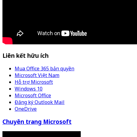
Liên kết hữu ích
Mua Office 365 bản quyền
Microsoft Việt Nam
Hỗ trợ Microsoft
Windows 10
Microsoft Office
Đăng ký Outlook Mail
OneDrive
Chuyên trang Microsoft