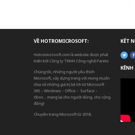
VỀ HOTROMICROSOFT:
KẾT N
Hotromicrosoft.com là website được phát
triển bởi Công ty TNHH Công nghệ Pareto
KÊNH
Chúng tôi, những người yêu thích
Microsoft, xây dựng trang với mong muốn
chia sẻ những giá trị, lợi ích từ Microsoft
365 – Windows – Office – Surface –
Xbox… mang lại cho người dùng, cho cộng
đồng!
Chuyên trang Microsoft từ 2018.