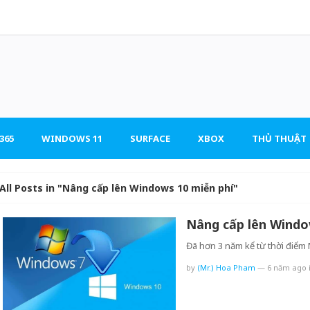
365
WINDOWS 11
SURFACE
XBOX
THỦ THUẬT
All Posts in "Nâng cấp lên Windows 10 miễn phí"
Nâng cấp lên Windo
Đã hơn 3 năm kể từ thời điểm
by
(Mr.) Hoa Pham
—
6 năm ago