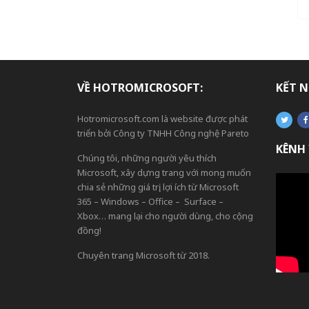
VỀ HOTROMICROSOFT:
KẾT N
Hotromicrosoft.com là website được phát
triển bởi Công ty TNHH Công nghệ Pareto
KÊNH
Chúng tôi, những người yêu thích
Microsoft, xây dựng trang với mong muốn
chia sẻ những giá trị, lợi ích từ Microsoft
365 – Windows – Office – Surface –
Xbox… mang lại cho người dùng, cho cộng
đồng!
Chuyên trang Microsoft từ 2018.