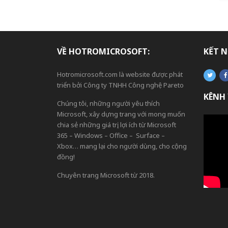
VỀ HOTROMICROSOFT:
KẾT N
Hotromicrosoft.com là website được phát
triển bởi Công ty TNHH Công nghệ Pareto
KÊNH
Chúng tôi, những người yêu thích
Microsoft, xây dựng trang với mong muốn
chia sẻ những giá trị, lợi ích từ Microsoft
365 – Windows – Office – Surface –
Xbox… mang lại cho người dùng, cho cộng
đồng!
Chuyên trang Microsoft từ 2018.