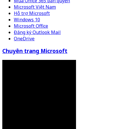
Mua Office 365 bản quyền
Microsoft Việt Nam
Hỗ trợ Microsoft
Windows 10
Microsoft Office
Đăng ký Outlook Mail
OneDrive
Chuyên trang Microsoft