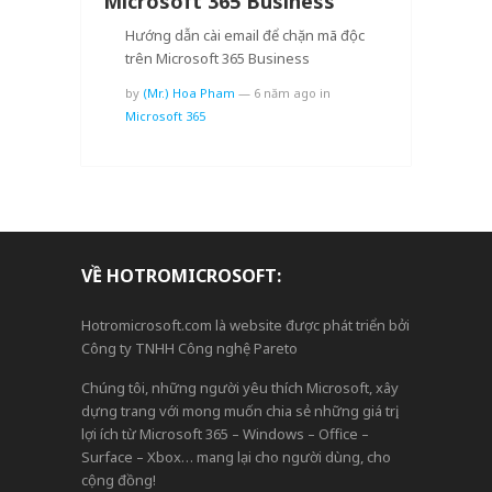
Microsoft 365 Business
Hướng dẫn cài email để chặn mã độc
trên Microsoft 365 Business
by
(Mr.) Hoa Pham
—
6 năm ago
in
Microsoft 365
VỀ HOTROMICROSOFT:
Hotromicrosoft.com là website được phát triển bởi
Công ty TNHH Công nghệ Pareto
Chúng tôi, những người yêu thích Microsoft, xây
dựng trang với mong muốn chia sẻ những giá trị,
lợi ích từ Microsoft 365 – Windows – Office –
Surface – Xbox… mang lại cho người dùng, cho
cộng đồng!