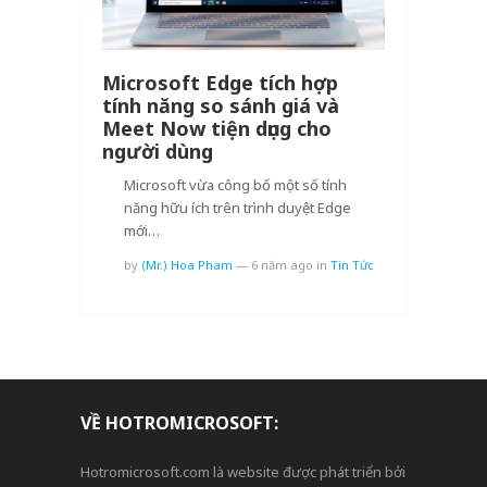
Microsoft Edge tích hợp
tính năng so sánh giá và
Meet Now tiện dụng cho
người dùng
Microsoft vừa công bố một số tính
năng hữu ích trên trình duyệt Edge
mới…
by
(Mr.) Hoa Pham
—
6 năm ago
in
Tin Tức
VỀ HOTROMICROSOFT:
Hotromicrosoft.com là website được phát triển bởi