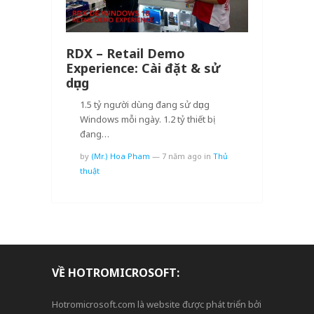
RDX – Retail Demo
Experience: Cài đặt & sử
dụng
1.5 tỷ người dùng đang sử dụng
Windows mỗi ngày. 1.2 tỷ thiết bị
đang…
by
(Mr.) Hoa Pham
—
7 năm ago
in
Thủ
thuật
VỀ HOTROMICROSOFT:
Hotromicrosoft.com là website được phát triển bởi