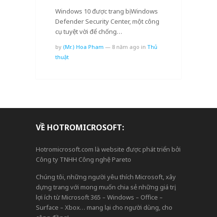
Windows 10 được trang bị Windows
Defender Security Center, một công
cụ tuyệt vời để chống…
by
(Mr.) Hoa Pham
—
8 năm ago
in
Thủ
thuật
VỀ HOTROMICROSOFT:
Hotromicrosoft.com là website được phát triển bởi
Công ty TNHH Công nghệ Pareto
Chúng tôi, những người yêu thích Microsoft, xây
dựng trang với mong muốn chia sẻ những giá trị,
lợi ích từ Microsoft 365 – Windows – Office –
Surface – Xbox… mang lại cho người dùng, cho