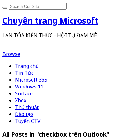
Chuyên trang Microsoft
LAN TỎA KIẾN THỨC - HỘI TỤ ĐAM MÊ
Browse
Trang chủ
Tin Tức
Microsoft 365
Windows 11
Surface
Xbox
Thủ thuật
Đào tạo
Tuyển CTV
All Posts in "checkbox trên Outlook"