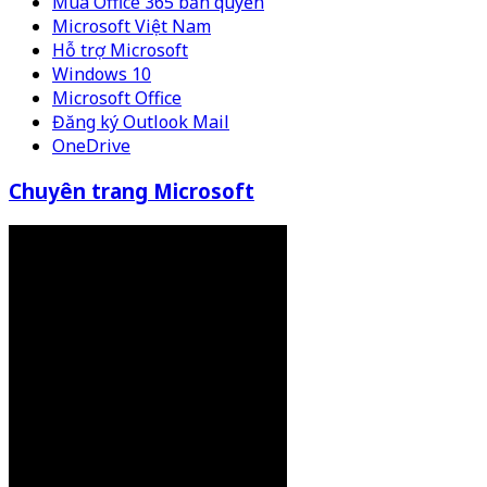
Mua Office 365 bản quyền
Microsoft Việt Nam
Hỗ trợ Microsoft
Windows 10
Microsoft Office
Đăng ký Outlook Mail
OneDrive
Chuyên trang Microsoft