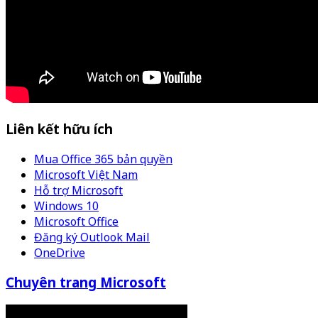
Liên kết hữu ích
Mua Office 365 bản quyền
Microsoft Việt Nam
Hỗ trợ Microsoft
Windows 10
Microsoft Office
Đăng ký Outlook Mail
OneDrive
Chuyên trang Microsoft