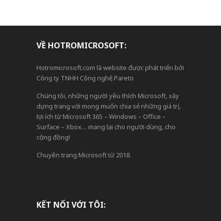
VỀ HOTROMICROSOFT:
Hotromicrosoft.com là website được phát triển bởi
Công ty TNHH Công nghệ Pareto
Chúng tôi, những người yêu thích Microsoft, xây
dựng trang với mong muốn chia sẻ những giá trị,
lợi ích từ Microsoft 365 – Windows – Office –
Surface – Xbox… mang lại cho người dùng, cho
cộng đồng!
Chuyên trang Microsoft từ 2018.
KẾT NỐI VỚI TÔI: