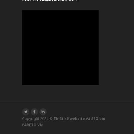
Copyright 2024 ©
Thiết kế website và SEO bởi
PARETO.VN