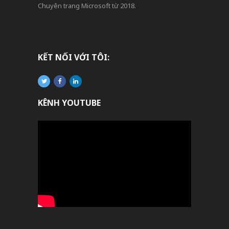
Chuyên trang Microsoft từ 2018.
KẾT NỐI VỚI TÔI:
KÊNH YOUTUBE