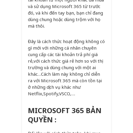
và sử dụng Microsoft 365 từ trước
đó, và khi đến tay bạn, bạn chỉ đang
dùng chung hoặc dùng trộm với họ
mà thôi.
Đây là cách thức hoạt động không có
gì mới với những cá nhân chuyên
cung cấp các tài khoản trả phí giá
rẻ,với cách thức giá rẻ hơn so với thị
trường và dùng chung với một ai
khác…Cách làm này không chỉ diễn
ra với Microsoft 365 mà còn tồn tại
ở những dịch vụ khác như
Netflix,Spotify,VSCO,….
MICROSOFT 365 BẢN
QUYỀN :