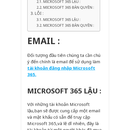
MICROSOFT 365 LẬU :
MICROSOFT 365 BẢN QUYỀN :
LỖI :
MICROSOFT 365 LẬU :
MICROSOFT 365 BẢN QUYỀN :
EMAIL :
Đối tượng đầu tiên chúng ta cần chú
ý đến chính là email để sử dụng làm
tài khoản đăng nhập Microsoft
365.
MICROSOFT 365 LẬU :
Với những tài khoản Microsoft
lậu,bạn sẽ được cung cấp một email
và mật khẩu có sẵn để truy cập
Microsoft 365,và lẽ dĩ nhiên, đây là
tài khoản từ một người khác đã mua