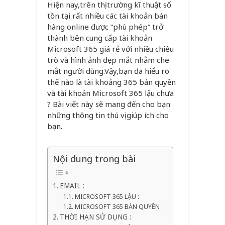
Hiện nay,trên thị trường kĩ thuật số
tồn tại rất nhiều các tài khoản bán
hàng online được “phù phép” trở
thành bên cung cấp tài khoản
Microsoft 365 giá rẻ với nhiều chiêu
trò và hình ảnh đẹp mắt nhằm che
mắt người dùng.Vậy,bạn đã hiểu rõ
thế nào là tài khoảng 365 bản quyền
và tài khoản Microsoft 365 lậu chưa
? Bài viết này sẽ mang đến cho bạn
những thông tin thú vị giúp ích cho
bạn.
Nội dung trong bài
EMAIL :
MICROSOFT 365 LẬU :
MICROSOFT 365 BẢN QUYỀN :
THỜI HẠN SỬ DỤNG :