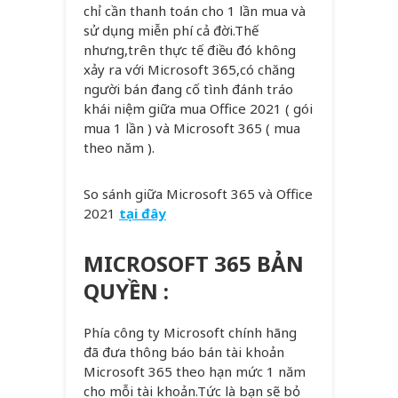
chỉ cần thanh toán cho 1 lần mua và
sử dụng miễn phí cả đời.Thế
nhưng,trên thực tế điều đó không
xảy ra với Microsoft 365,có chăng
người bán đang cố tình đánh tráo
khái niệm giữa mua Office 2021 ( gói
mua 1 lần ) và Microsoft 365 ( mua
theo năm ).
So sánh giữa Microsoft 365 và Office
2021
tại đây
MICROSOFT 365 BẢN
QUYỀN :
Phía công ty Microsoft chính hãng
đã đưa thông báo bán tài khoản
Microsoft 365 theo hạn mức 1 năm
cho mỗi tài khoản.Tức là bạn sẽ bỏ