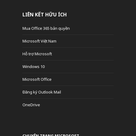
LIÊN KẾT HỮU ÍCH
Mua Office 365 bản quyền
Microsoft Việt Nam
Hỗ trợ Microsoft
Windows 10
Microsoft Office
Đăng ký Outlook Mail
OneDrive
CHUYÊN TRANG MICROSOFT