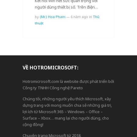
Kết nối Wifi hết sức quan trọng với
người dùng thiết bị số. Trên điện…
by
(Mr.) Hoa Pham
—
6 năm ago
in
Thủ
thuật
VỀ HOTROMICROSOFT:
Hotromicrosoft.com là website được phát triển bởi
Công ty TNHH Công nghệ Pareto
Chúng tôi, những người yêu thích Microsoft, xây
dựng trang với mong muốn chia sẻ những giá trị,
lợi ích từ Microsoft 365 – Windows – Office –
Surface – Xbox… mang lại cho người dùng, cho
cộng đồng!
Chuyên trang Microsoft từ 2018.