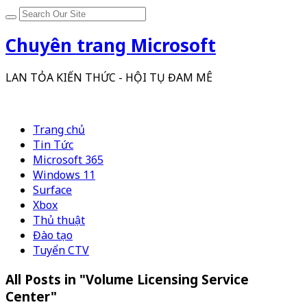
Chuyên trang Microsoft
LAN TỎA KIẾN THỨC - HỘI TỤ ĐAM MÊ
Trang chủ
Tin Tức
Microsoft 365
Windows 11
Surface
Xbox
Thủ thuật
Đào tạo
Tuyển CTV
All Posts in "Volume Licensing Service
Center"