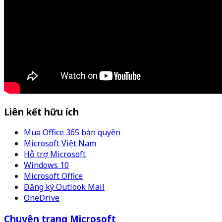
Liên kết hữu ích
Mua Office 365 bản quyền
Microsoft Việt Nam
Hỗ trợ Microsoft
Windows 10
Microsoft Office
Đăng ký Outlook Mail
OneDrive
Chuyên trang Microsoft