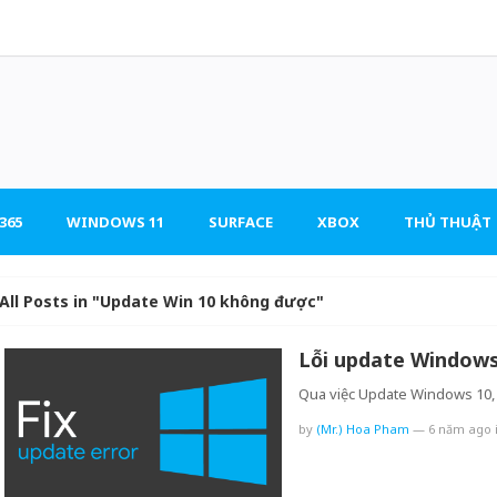
365
WINDOWS 11
SURFACE
XBOX
THỦ THUẬT
All Posts in "Update Win 10 không được"
Lỗi update Windows
Qua việc Update Windows 10, 
by
(Mr.) Hoa Pham
—
6 năm ago