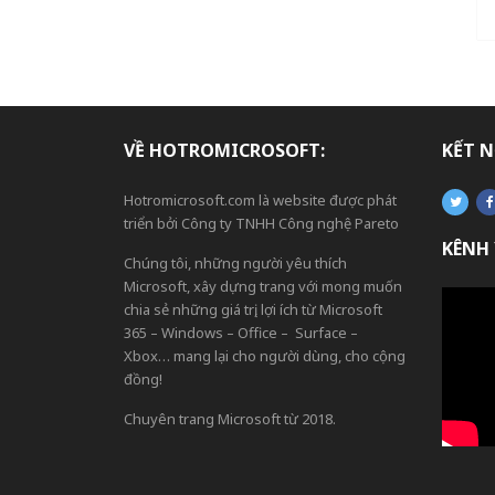
VỀ HOTROMICROSOFT:
KẾT N
Hotromicrosoft.com là website được phát
triển bởi Công ty TNHH Công nghệ Pareto
KÊNH
Chúng tôi, những người yêu thích
Microsoft, xây dựng trang với mong muốn
chia sẻ những giá trị, lợi ích từ Microsoft
365 – Windows – Office – Surface –
Xbox… mang lại cho người dùng, cho cộng
đồng!
Chuyên trang Microsoft từ 2018.