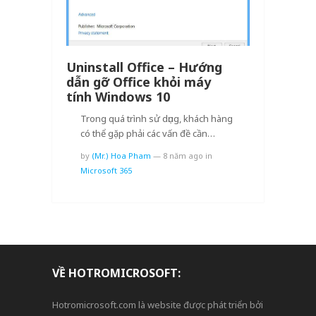
Uninstall Office – Hướng
dẫn gỡ Office khỏi máy
tính Windows 10
Trong quá trình sử dụng, khách hàng
có thể gặp phải các vấn đề cần…
by
(Mr.) Hoa Pham
—
8 năm ago
in
Microsoft 365
VỀ HOTROMICROSOFT:
Hotromicrosoft.com là website được phát triển bởi