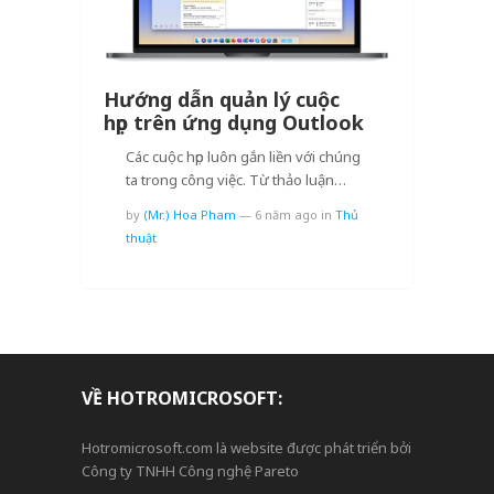
Hướng dẫn quản lý cuộc
họp trên ứng dụng Outlook
Các cuộc họp luôn gắn liền với chúng
ta trong công việc. Từ thảo luận…
by
(Mr.) Hoa Pham
—
6 năm ago
in
Thủ
thuật
VỀ HOTROMICROSOFT:
Hotromicrosoft.com là website được phát triển bởi
Công ty TNHH Công nghệ Pareto