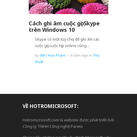
Cách ghi âm cuộc gọi Skype
trên Windows 10
Skype có một tùy chọn để ghi âm các
cuộc gọi, cuộc họp online cũng…
by
(Mr.) Hoa Pham
—
6 năm ago
in
Thủ
thuật
VỀ HOTROMICROSOFT:
Hotromicrosoft.com là website được phát triển bởi
Công ty TNHH Công nghệ Pareto