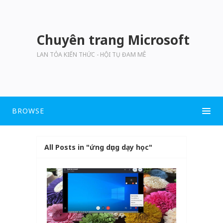
Chuyên trang Microsoft
LAN TỎA KIẾN THỨC - HỘI TỤ ĐAM MÊ
BROWSE
All Posts in "ứng dụng dạy học"