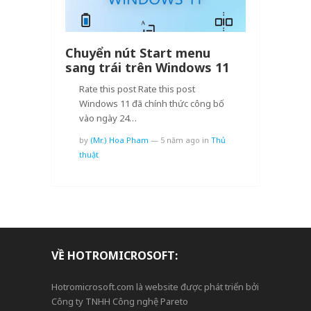
Chuyển nút Start menu
sang trái trên Windows 11
Rate this post Rate this post
Windows 11 đã chính thức công bố
vào ngày 24…
by
(Mr.) Hoa Pham
—
5 năm ago
in
Thủ
thuật
VỀ HOTROMICROSOFT:
Hotromicrosoft.com là website được phát triển bởi
Công ty TNHH Công nghệ Pareto